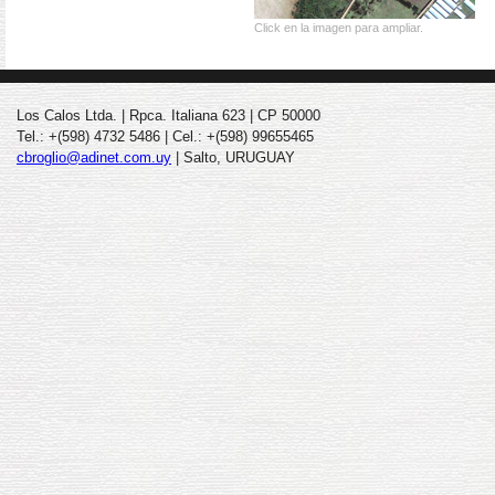
Click en la imagen para ampliar.
Los Calos Ltda. | Rpca. Italiana 623 | CP 50000
Tel.: +(598) 4732 5486 | Cel.: +(598) 99655465
cbroglio@adinet.com.uy
| Salto, URUGUAY