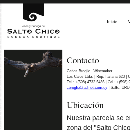
Inicio
V
Contacto
Carlos Broglio | Winemaker
Los Calos Ltda. | Rep. Italiana 623 |
Tel.: +(598) 4732 5486 | Cel.: +(598)
cbroglio@adinet.com.uy
| Salto, UR
Ubicación
Nuestra parcela se e
zona del "Salto Chico